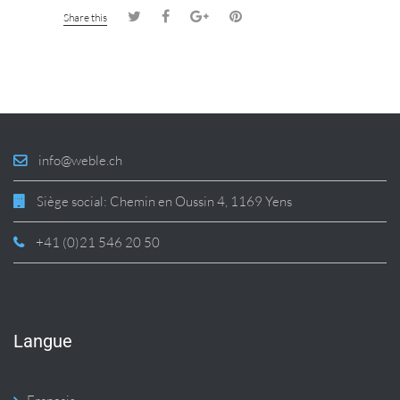
Share this
info@weble.ch
Siège social: Chemin en Oussin 4, 1169 Yens
+41 (0)21 546 20 50
Langue