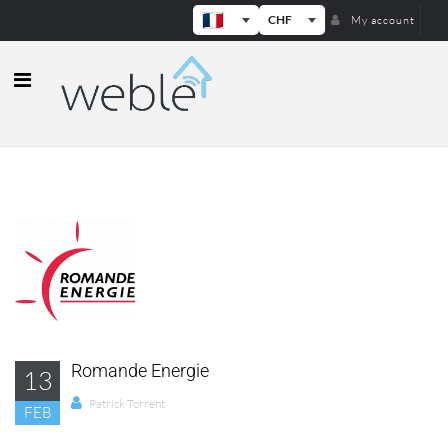
CHF
My account
Weble — Passerelles IoT industrielle
Romande Energie
13
Patrick Torrent
FEB