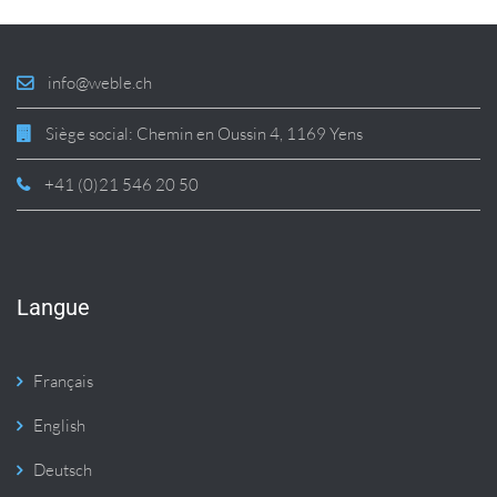
info@weble.ch
Siège social: Chemin en Oussin 4, 1169 Yens
+41 (0)21 546 20 50
Langue
Français
English
Deutsch