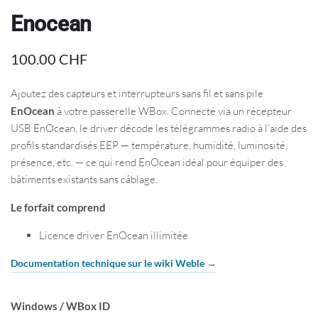
Enocean
100.00
CHF
Ajoutez des capteurs et interrupteurs sans fil et sans pile
EnOcean
à votre passerelle WBox. Connecté via un récepteur
USB EnOcean, le driver décode les télégrammes radio à l’aide des
profils standardisés EEP — température, humidité, luminosité,
présence, etc. — ce qui rend EnOcean idéal pour équiper des
bâtiments existants sans câblage.
Le forfait comprend
Licence driver EnOcean illimitée
Documentation technique sur le wiki Weble →
Windows / WBox ID