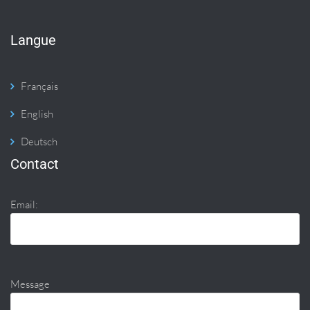
Langue
Français
English
Deutsch
Contact
Email:
Message