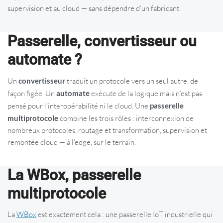
supervision et au cloud — sans dépendre d’un fabricant.
Passerelle, convertisseur ou
automate ?
Un
convertisseur
traduit un protocole vers un seul autre, de
façon figée. Un
automate
exécute de la logique mais n’est pas
pensé pour l’interopérabilité ni le cloud. Une
passerelle
multiprotocole
combine les trois rôles : interconnexion de
nombreux protocoles, routage et transformation, supervision et
remontée cloud — à l’edge, sur le terrain.
La WBox, passerelle
multiprotocole
La
WBox
est exactement cela : une passerelle IoT industrielle qui