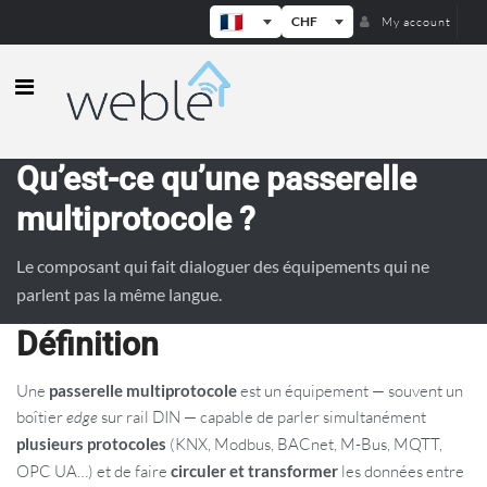
CHF
My account
Weble — Passerelles IoT industrielle
Qu’est-ce qu’une passerelle
multiprotocole ?
Le composant qui fait dialoguer des équipements qui ne
parlent pas la même langue.
Définition
Une
passerelle multiprotocole
est un équipement — souvent un
boîtier
edge
sur rail DIN — capable de parler simultanément
plusieurs protocoles
(KNX, Modbus, BACnet, M-Bus, MQTT,
OPC UA…) et de faire
circuler et transformer
les données entre