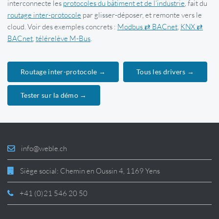
interconnecte les
protocoles du bâtiment et de l’industrie
, fait du
routage inter-protocole
par glisser-déposer, et remonte vers le
cloud. Voir des exemples concrets :
Modbus ⇄ BACnet
,
KNX ⇄
BACnet
,
télérelève M-Bus
.
Routage inter-protocole →
Tous les drivers →
Tester sur la démo →
info@weble.ch
Siège social: Chemin en Oussin 4, 1169 Yens
+41 (0)21 546 20 50