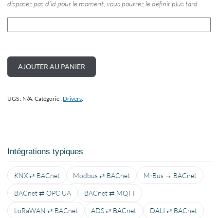
disposez pas d'id pour le moment, vous pourrez le définir plus tard.
AJOUTER AU PANIER
UGS :
N/A
.
Catégorie :
Drivers
.
Intégrations typiques
KNX ⇄ BACnet
Modbus ⇄ BACnet
M-Bus → BACnet
BACnet ⇄ OPC UA
BACnet ⇄ MQTT
LoRaWAN ⇄ BACnet
ADS ⇄ BACnet
DALI ⇄ BACnet