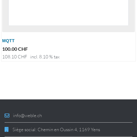
MQTT
100.00
CHF
108.10
CHF
incl. 8.10 % tax
info@weble.ch
Siège social: Chemin en Oussin 4, 1169 Yens