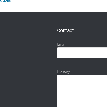
lutions →
Contact
Email:
Message