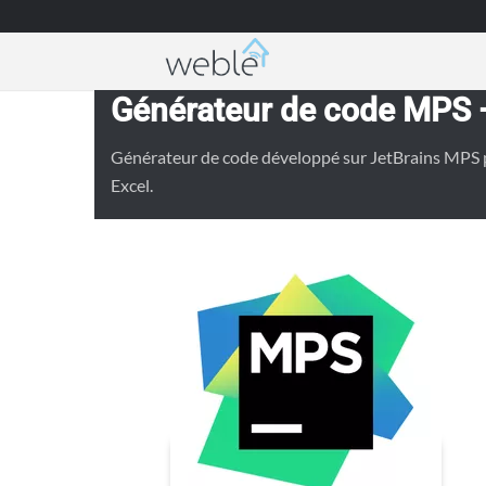
Weble — Passerelles IoT industrielles & autom
Générateur de code MPS 
Générateur de code développé sur JetBrains MPS po
Excel.