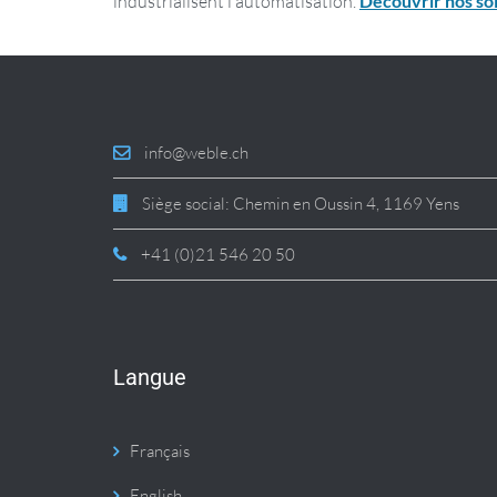
industrialisent l’automatisation.
Découvrir nos so
info@weble.ch
Siège social: Chemin en Oussin 4, 1169 Yens
+41 (0)21 546 20 50
Langue
Français
English