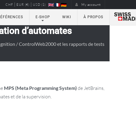
|
|
CHF
EUR (€)
USD ($)
My account
RÉFÉRENCES
E-SHOP
WIKI
À PROPOS
ation d’automates
gnition / ControlWeb2000 et les rapports de tests
me
MPS (Meta Programming System)
de JetBrains,
ates et de la supervision.