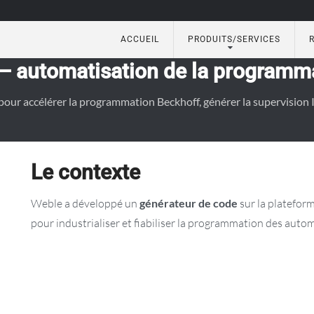
ACCUEIL
PRODUITS/SERVICES
atisation du bâtiment
— automatisation de la programm
ur accélérer la programmation Beckhoff, générer la supervision I
Le contexte
Weble a développé un
générateur de code
sur la platefor
pour industrialiser et fiabiliser la programmation des autom