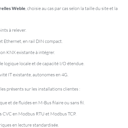
relles Weble
, choisie au cas par cas selon la taille du site et la
nts à relever.
 et Ethernet, en rail DIN compact.
ion KNX existante à intégrer.
e logique locale et de capacité I/O étendue.
ivité IT existante, autonomes en 4G.
s présents sur les installations clientes :
e et de fluides en M-Bus filaire ou sans fil.
s CVC en Modbus RTU et Modbus TCP.
iques en lecture standardisée.