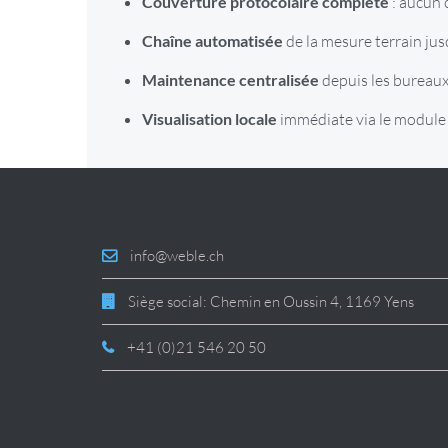
Couverture protocolaire complète
: aucun 
Chaîne automatisée
de la mesure terrain ju
Maintenance centralisée
depuis les bureaux
Visualisation locale
immédiate via le module 
info@weble.ch
Siège social: Chemin en Oussin 4, 1169 Yens
+41 (0)21 546 20 50