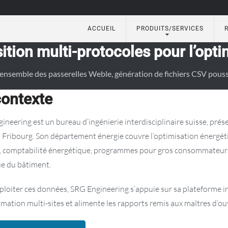
ACCUEIL
PRODUITS/SERVICES
atisation du bâtiment
tion multi-protocoles pour l’opti
ensemble des passerelles Weble, génération de fichiers CSV pouss
contexte
ineering est un bureau d’ingénierie interdisciplinaire suisse, prés
t Fribourg. Son département énergie couvre l’optimisation énergéti
 comptabilité énergétique, programmes pour gros consommateurs, 
e du bâtiment.
ploiter ces données, SRG Engineering s’appuie sur sa plateforme 
ation multi-sites et alimente les rapports remis aux maîtres d’ou