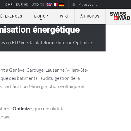
|
|
CHF
EUR (€)
USD ($)
My account
RÉFÉRENCES
E-SHOP
WIKI
À PROPOS
misation énergétique
és en FTP vers la plateforme interne Optimize.
ent à Genève, Carouge, Lausanne, Villars-Ste-
que des bâtiments : audits, gestion de la
certification Minergie, photovoltaïque et
interne
Optimize
, qui consolide la
vrage.