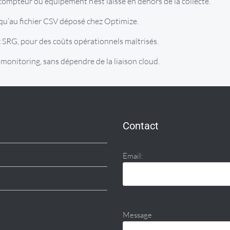
compteur ou équipement n’est laissé en dehors de la collecte.
squ’au fichier CSV déposé chez Optimize.
 SRG, pour des coûts opérationnels maîtrisés.
monitoring, sans dépendre de la liaison cloud.
Contact
Email:
Message