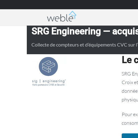
Weble — Passerelles IoT industrielles & autom
SRG Engineering — acquisi
Collecte de compteurs et d’équipements CVC sur l’
Le 
SRG Eng
Croix e
donnée,
physiqu
Pour ex
consomm