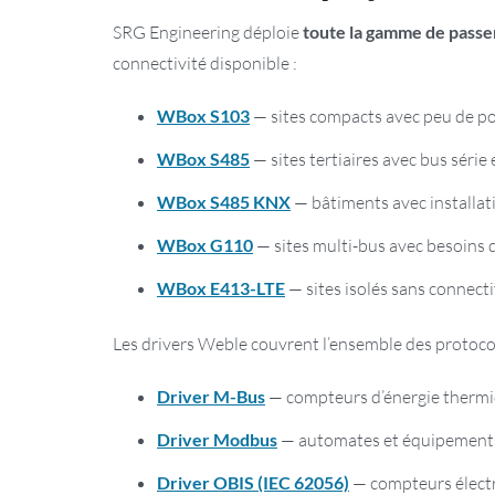
SRG Engineering déploie
toute la gamme de passe
connectivité disponible :
WBox S103
— sites compacts avec peu de poi
WBox S485
— sites tertiaires avec bus série
WBox S485 KNX
— bâtiments avec installat
WBox G110
— sites multi-bus avec besoins d
WBox E413-LTE
— sites isolés sans connect
Les drivers Weble couvrent l’ensemble des protocole
Driver M-Bus
— compteurs d’énergie thermiqu
Driver Modbus
— automates et équipement
Driver OBIS (IEC 62056)
— compteurs électr