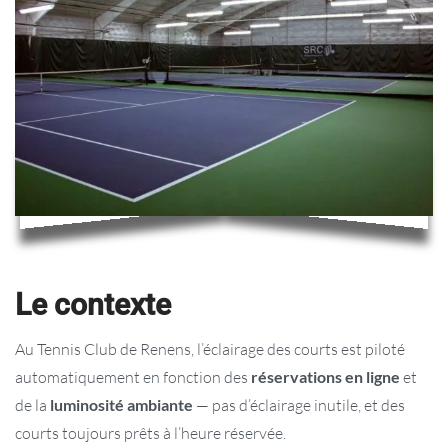
Le contexte
Au Tennis Club de Renens, l’éclairage des courts est piloté
automatiquement en fonction des
réservations en ligne
et
de la
luminosité ambiante
— pas d’éclairage inutile, et des
courts toujours prêts à l’heure réservée.