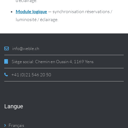
d’éclairage.
Module logique
— synchronisation réservations /
luminosité / éclairage.
info@weble.ch
Siège social: Chemin en Oussin 4, 1169 Yens
+41 (0)21 546 20 50
Langue
Français