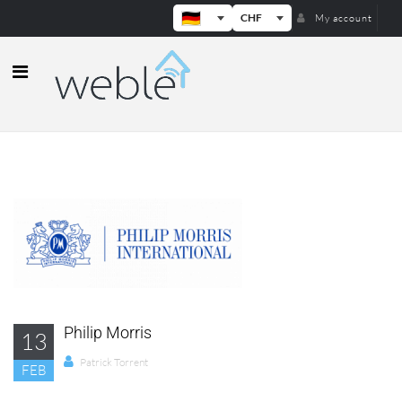
CHF
My account
Weble — Industrielle IoT-Gateways
Philip Morris
13
Patrick Torrent
FEB