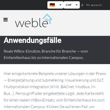
CHF
My account
Weble — Industrielle IoT-Gateways
Anwendungsfälle
Reale WBox-Einsätze, Branche für Branche — vom
Einfamilienhaus bis zu internationalen Campus.
Hier einige konkrete Beispiele unserer Lösungen in der Praxis
— Energiezählung und Submetering, Visualisierung und GLT,
Multiprotokoll-Integration (KNX, BACnet, Modbus, M-
Bus…), Fernzugriff oder eingebettete Logik. Jede Karte steht
für einen realen WBox-Einsatz, vom Einfamilienhaus bis zum
internationalen Campus: Klicken Sie auf einen Fall, um