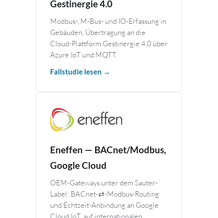
Gestinergie 4.0
Modbus-, M-Bus- und IO-Erfassung in
Gebäuden, Übertragung an die
Cloud-Plattform Gestinergie 4.0 über
Azure IoT und MQTT.
Fallstudie lesen →
Eneffen — BACnet/Modbus,
Google Cloud
OEM-Gateways unter dem Sauter-
Label: BACnet-⇄-Modbus-Routing
und Echtzeit-Anbindung an Google
Cloud IoT, auf internationalen