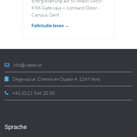
Energiezählung auf 50 WBox-S485-
KNX-Gateways — Lombard-Odier-
Campus, Genf.
Fallstudie lesen →
info@weble.ch
Siège social: Chemin en Oussin 4, 1169 Yens
+41 (0)21 546 20 50
Sprache