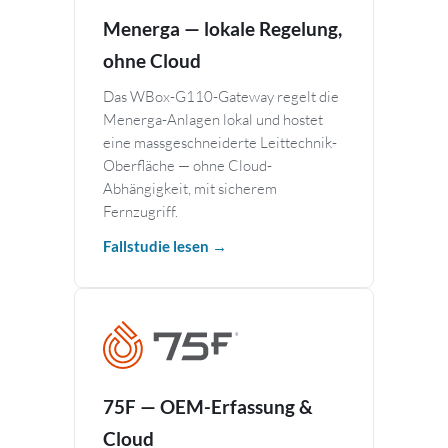
Menerga — lokale Regelung,
ohne Cloud
Das WBox-G110-Gateway regelt die
Menerga-Anlagen lokal und hostet
eine massgeschneiderte Leittechnik-
Oberfläche — ohne Cloud-
Abhängigkeit, mit sicherem
Fernzugriff.
Fallstudie lesen →
75F — OEM-Erfassung &
Cloud