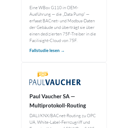
Eine WBox G110 in OEM-
Ausführung — die „Data Pump” —
erfasst BACnet- und Modbus-Daten
der Gebäude und überträgt sie über
einen dedizierten 75F-Treiber in die
Facilisight-Cloud von 75F.
Fallstudie lesen →
Paul Vaucher SA —
Multiprotokoll-Routing
DALI/KNX/BACnet-Routing zu OPC
UA, White-Label-Fernzugriff und