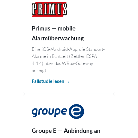
Primus — mobile
Alarmüberwachung
Eine iOS-/Android-App, die Standort-
Alarme in Echtzeit (Zettler, ESPA
4.4.4) über das WBox-Gateway
anzeigt.
Fallstudie lesen →
Groupe E — Anbindung an