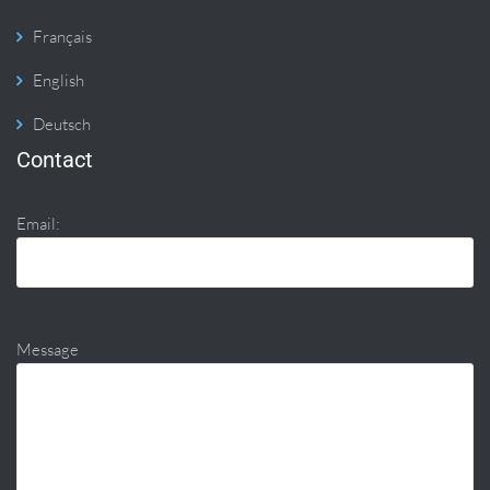
Français
English
Deutsch
Contact
Email:
Message