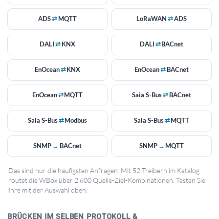
ADS
⇄
MQTT
LoRaWAN
⇄
ADS
DALI
⇄
KNX
DALI
⇄
BACnet
EnOcean
⇄
KNX
EnOcean
⇄
BACnet
EnOcean
⇄
MQTT
Saia S-Bus
⇄
BACnet
Saia S-Bus
⇄
Modbus
Saia S-Bus
⇄
MQTT
SNMP
→
BACnet
SNMP
→
MQTT
Das sind nur die häufigsten Anfragen: Mit 52 Treibern im Katalog
routet die WBox über 2 600 Quelle-Ziel-Kombinationen. Testen Sie
Ihre mit der Auswahl oben.
BRÜCKEN IM SELBEN PROTOKOLL &