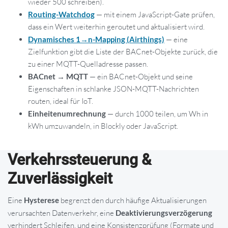
wieder 500 schreiben).
Routing-Watchdog
— mit einem JavaScript-Gate prüfen,
dass ein Wert weiterhin geroutet und aktualisiert wird.
Dynamisches 1→n-Mapping (Airthings)
— eine
Zielfunktion gibt die Liste der BACnet-Objekte zurück, die
zu einer MQTT-Quelladresse passen.
BACnet → MQTT
— ein BACnet-Objekt und seine
Eigenschaften in schlanke JSON-MQTT-Nachrichten
routen, ideal für IoT.
Einheitenumrechnung
— durch 1000 teilen, um Wh in
kWh umzuwandeln, in Blockly oder JavaScript.
Verkehrssteuerung &
Zuverlässigkeit
Eine
Hysterese
begrenzt den durch häufige Aktualisierungen
verursachten Datenverkehr, eine
Deaktivierungsverzögerung
verhindert Schleifen, und eine Konsistenzprüfung (Formate und