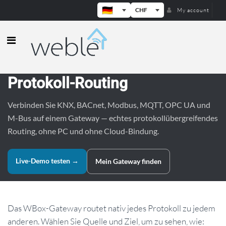
CHF
My account
Weble — Industrielle IoT-Gateways
Protokoll-Routing
Verbinden Sie KNX, BACnet, Modbus, MQTT, OPC UA und
M-Bus auf einem Gateway — echtes protokollübergreifendes
Routing, ohne PC und ohne Cloud-Bindung.
Live-Demo testen →
Mein Gateway finden
Das WBox-Gateway routet nativ jedes Protokoll zu jedem
anderen. Wählen Sie Quelle und Ziel, um zu sehen, wie: