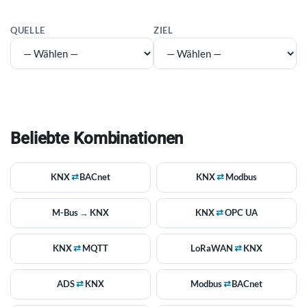
QUELLE
ZIEL
Beliebte Kombinationen
KNX
⇄
BACnet
KNX
⇄
Modbus
M-Bus
→
KNX
KNX
⇄
OPC UA
KNX
⇄
MQTT
LoRaWAN
⇄
KNX
ADS
⇄
KNX
Modbus
⇄
BACnet