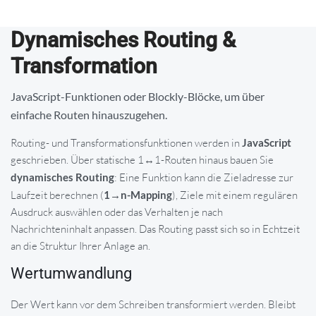
Dynamisches Routing &
Transformation
JavaScript-Funktionen oder Blockly-Blöcke, um über
einfache Routen hinauszugehen.
Routing- und Transformationsfunktionen werden in
JavaScript
geschrieben. Über statische 1↔1-Routen hinaus bauen Sie
dynamisches Routing
: Eine Funktion kann die Zieladresse zur
Laufzeit berechnen (
1→n-Mapping
), Ziele mit einem regulären
Ausdruck auswählen oder das Verhalten je nach
Nachrichteninhalt anpassen. Das Routing passt sich so in Echtzeit
an die Struktur Ihrer Anlage an.
Wertumwandlung
Der Wert kann vor dem Schreiben transformiert werden. Bleibt