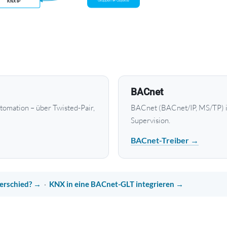
BACnet
tomation – über Twisted-Pair,
BACnet (BACnet/IP, MS/TP) is
Supervision.
BACnet-Treiber →
terschied? →
·
KNX in eine BACnet-GLT integrieren →