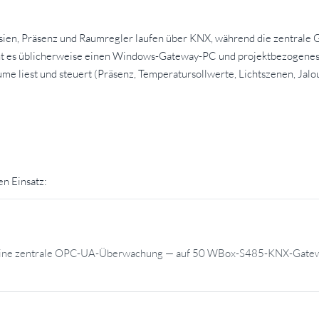
sien, Präsenz und Raumregler laufen über KNX, während die zentrale 
t es üblicherweise einen Windows-Gateway-PC und projektbezogenes E
ume liest und steuert (Präsenz, Temperatursollwerte, Lichtszenen, Ja
n Einsatz:
f eine zentrale OPC-UA-Überwachung — auf 50 WBox-S485-KNX-Gatewa