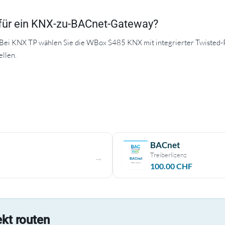
für ein KNX-zu-BACnet-Gateway?
i KNX TP wählen Sie die WBox S485 KNX mit integrierter Twisted-Pai
ellen.
BACnet
Treiberlizenz
100.00
CHF
kt routen