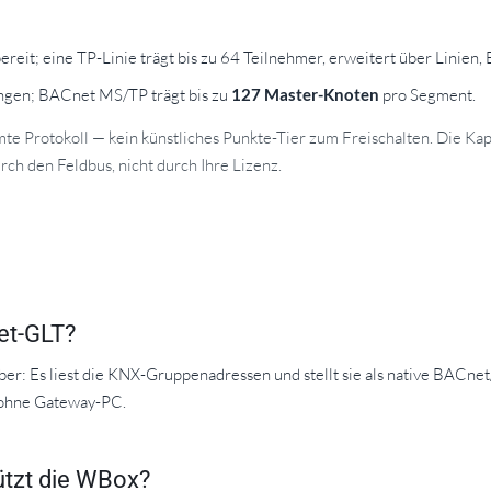
reit; eine TP-Linie trägt bis zu 64 Teilnehmer, erweitert über Linien,
ngen; BACnet MS/TP trägt bis zu
127 Master-Knoten
pro Segment.
mte Protokoll — kein künstliches Punkte-Tier zum Freischalten. Die Ka
ch den Feldbus, nicht durch Ihre Lizenz.
et-GLT?
 Es liest die KNX-Gruppenadressen und stellt sie als native BACnet/
 ohne Gateway-PC.
ützt die WBox?