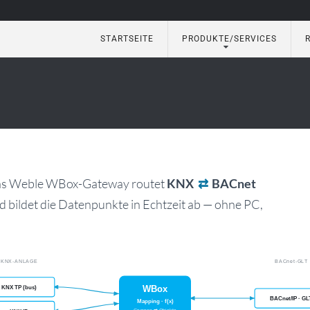
STARTSEITE
PRODUKTE/SERVICES
eautomation
as Weble WBox-Gateway routet
KNX
⇄
BACnet
nd bildet die Datenpunkte in Echtzeit ab — ohne PC,