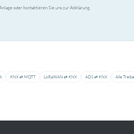
nlage oder kontaktieren Sie uns zur Abklärung.
A
KNX ⇄ MQTT
LoRaWAN ⇄ KNX
ADS ⇄ KNX
Alle Trei