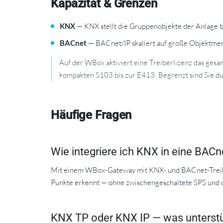
Kapazität & Grenzen
KNX
— KNX stellt die Gruppenobjekte der Anlage be
BACnet
— BACnet/IP skaliert auf große Objektme
Auf der WBox aktiviert eine Treiberlizenz das gesa
kompakten S103 bis zur E413: Begrenzt sind Sie dur
Häufige Fragen
Wie integriere ich KNX in eine BACn
Mit einem WBox-Gateway mit KNX- und BACnet-Treiber:
Punkte erkennt — ohne zwischengeschaltete SPS und
KNX TP oder KNX IP — was unterst