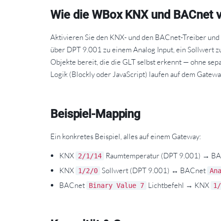
Wie die WBox KNX und BACnet v
Aktivieren Sie den KNX- und den BACnet-Treiber und 
über DPT 9.001 zu einem Analog Input, ein Sollwert zu
Objekte bereit, die die GLT selbst erkennt — ohne se
Logik (Blockly oder JavaScript) laufen auf dem Gatew
Beispiel-Mapping
Ein konkretes Beispiel, alles auf einem Gateway:
KNX
Raumtemperatur (DPT 9.001) → B
2/1/14
KNX
Sollwert (DPT 9.001) ↔ BACnet
1/2/0
An
BACnet
Lichtbefehl → KNX
Binary Value 7
1/