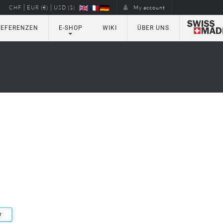
|
|
CHF
EUR (€)
USD ($)
My account
REFERENZEN
E-SHOP
WIKI
ÜBER UNS