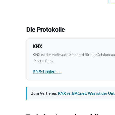
Die Protokolle
KNX
KNX ist der weltweite Standard für die Gebäudeau
IP oder Funk.
KNX-Treiber →
Zum Vertiefen:
KNX vs. BACnet: Was ist der Un