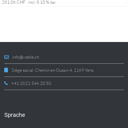
281.06
CHF
incl. 8.10 % tax
info@weble.ch
Siège social: Chemin en Oussin 4, 1169 Yens
+41 (0)21 546 20 50
Sprache