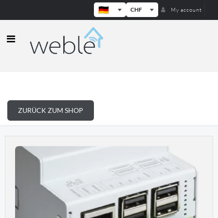
CHF
My account
Weble — Industrielle IoT-Gateways
ZURÜCK ZUM SHOP