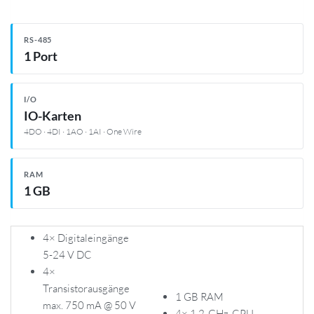
RS-485
1 Port
I/O
IO-Karten
4DO · 4DI · 1AO · 1AI · One Wire
RAM
1 GB
4× Digitaleingänge
5-24 V DC
4×
Transistorausgänge
1 GB RAM
max. 750 mA @ 50 V
4× 1,2-GHz-CPU