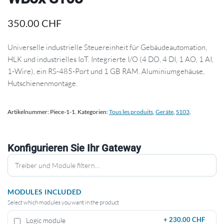
350.00
CHF
Universelle industrielle Steuereinheit für Gebäudeautomation,
HLK und industrielles IoT. Integrierte I/O (4 DO, 4 DI, 1 AO, 1 AI,
1-Wire), ein RS-485-Port und 1 GB RAM. Aluminiumgehäuse,
Hutschienenmontage.
Artikelnummer:
Piece-1-1
.
Kategorien:
Tous les produits
,
Geräte
,
S103
.
Konfigurieren Sie Ihr Gateway
MODULES INCLUDED
Select which modules you want in the product
Logic module
+
230.00 CHF