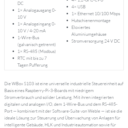
DC
4× USB
1× Analogausgang 0-
1× Ethernet 10/100 Mbps
10 V
Hutschienenmontage
1× Analogeingang 0-
Eloxiertes
10 V / 4-20 mA
Aluminiumgehäuse
1-Wire-Bus
Stromversorgung 24 V DC
(galvanisch getrennt)
1× RS-485 (Modbus)
RTC mit bis zu 7
Tagen Pufferung
Die WBox S103 ist eine universelle industrielle Steuereinheit auf
Basis eines Raspberry-Pi-3-Boards mit niedrigem
Stromverbrauch und solider Leistung. Mit ihren integrierten
digitalen und analogen I/O, dem 1-Wire-Bus und dem RS-485-
Port — kombiniert mit der Software-Suite von Weble — ist sie die
ideale Lösung zur Steuerung und Überwachung von Anlagen für
intelligente Gebäude, HLK und Industrieautomation sowie für