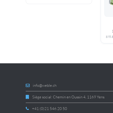
378.
info@weble.ch
Siège social: Chemin en Oussin 4, 1169 Yens
+41 (0)21 546 20 50