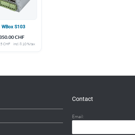
WBox S103
350.00
CHF
35
CHF
incl. 8.10 % tax
Contact
Email: