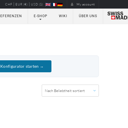
|
|
CHF
EUR (€)
USD ($)
My account
REFERENZEN
E-SHOP
WIKI
ÜBER UNS
Konfigurator starten →
Nach Beliebtheit sortiert