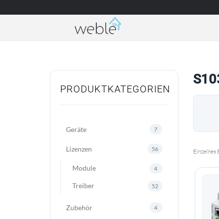
Weble — Industrielle IoT-Gateways & Gebäud
S10
PRODUKTKATEGORIEN
Geräte
7
Lizenzen
56
Einzelnes 
Module
4
Treiber
52
Zubehör
4