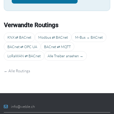
Verwandte Routings
KNX ⇄ BACnet
Modbus ⇄ BACnet
M-Bus → BACnet
BACnet ⇄ OPC UA
BACnet ⇄ MQTT
LoRaWAN ⇄ BACnet
Alle Treiber ansehen →
← Alle Routings
info@weble.ch