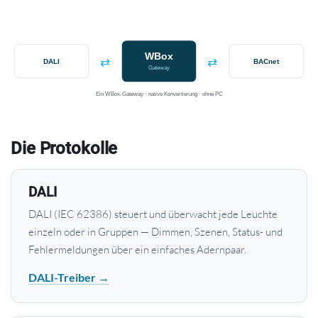
WBox
⇄
⇄
DALI
BACnet
Gateway
Ein WBox-Gateway · native Konvertierung · ohne PC
Die Protokolle
DALI
DALI (IEC 62386) steuert und überwacht jede Leuchte
einzeln oder in Gruppen — Dimmen, Szenen, Status- und
Fehlermeldungen über ein einfaches Adernpaar.
DALI-Treiber →