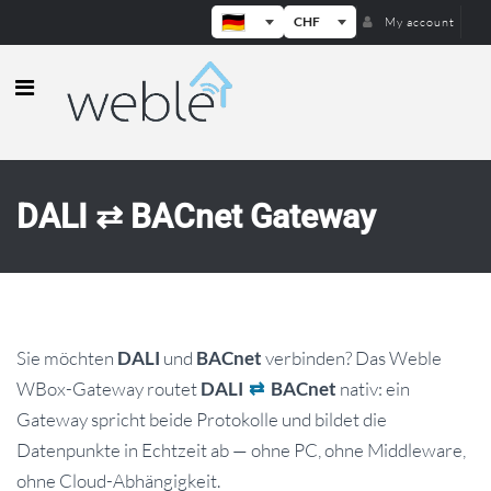
CHF
My account
Weble — Industrielle IoT-Gateways
DALI ⇄ BACnet Gateway
Sie möchten
und
verbinden? Das Weble
DALI
BACnet
WBox-Gateway routet
nativ: ein
DALI
⇄
BACnet
Gateway spricht beide Protokolle und bildet die
Datenpunkte in Echtzeit ab — ohne PC, ohne Middleware,
ohne Cloud-Abhängigkeit.