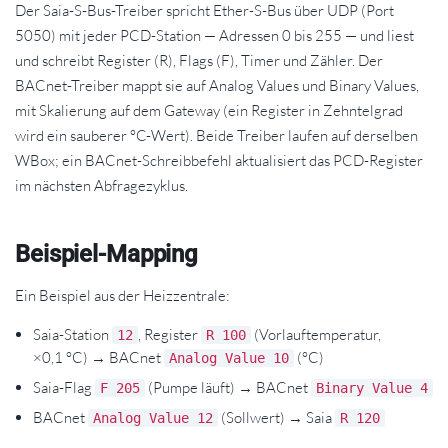
Der Saia-S-Bus-Treiber spricht Ether-S-Bus über UDP (Port
5050) mit jeder PCD-Station — Adressen 0 bis 255 — und liest
und schreibt Register (R), Flags (F), Timer und Zähler. Der
BACnet-Treiber mappt sie auf Analog Values und Binary Values,
mit Skalierung auf dem Gateway (ein Register in Zehntelgrad
wird ein sauberer °C-Wert). Beide Treiber laufen auf derselben
WBox; ein BACnet-Schreibbefehl aktualisiert das PCD-Register
im nächsten Abfragezyklus.
Beispiel-Mapping
Ein Beispiel aus der Heizzentrale:
Saia-Station
, Register
(Vorlauftemperatur,
12
R 100
×0,1 °C) → BACnet
(°C)
Analog Value 10
Saia-Flag
(Pumpe läuft) → BACnet
F 205
Binary Value 4
BACnet
(Sollwert) → Saia
Analog Value 12
R 120