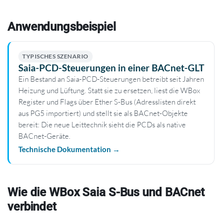
Anwendungsbeispiel
TYPISCHES SZENARIO
Saia-PCD-Steuerungen in einer BACnet-GLT
Ein Bestand an Saia-PCD-Steuerungen betreibt seit Jahren
Heizung und Lüftung. Statt sie zu ersetzen, liest die WBox
Register und Flags über Ether S-Bus (Adresslisten direkt
aus PG5 importiert) und stellt sie als BACnet-Objekte
bereit: Die neue Leittechnik sieht die PCDs als native
BACnet-Geräte.
Technische Dokumentation →
Wie die WBox Saia S-Bus und BACnet
verbindet