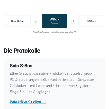
WBox
⇄
⇄
Saia S-Bus
BACnet
Gateway
Ein WBox-Gateway · native Konvertierung · ohne PC
Die Protokolle
Saia S-Bus
Ether S-Bus ist das native Protokoll der Saia-Burgess-
PCD-Steuerungen (SBC), weit verbreitet in Schweizer
Gebäuden — mit Lesen und Schreiben von Registern,
Flags, Ein- und Ausgängen.
Saia S-Bus-Treiber →