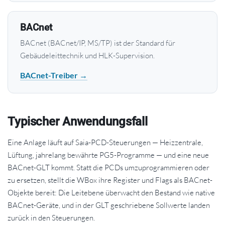
BACnet
BACnet (BACnet/IP, MS/TP) ist der Standard für
Gebäudeleittechnik und HLK-Supervision.
BACnet-Treiber →
Typischer Anwendungsfall
Eine Anlage läuft auf Saia-PCD-Steuerungen — Heizzentrale,
Lüftung, jahrelang bewährte PG5-Programme — und eine neue
BACnet-GLT kommt. Statt die PCDs umzuprogrammieren oder
zu ersetzen, stellt die WBox ihre Register und Flags als BACnet-
Objekte bereit: Die Leitebene überwacht den Bestand wie native
BACnet-Geräte, und in der GLT geschriebene Sollwerte landen
zurück in den Steuerungen.