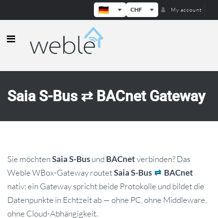
CHF
My account
Weble — Industrielle IoT-Gateways
Saia S-Bus ⇄ BACnet Gateway
Sie möchten
und
verbinden? Das
Saia S-Bus
BACnet
Weble WBox-Gateway routet
Saia S-Bus
⇄
BACnet
nativ: ein Gateway spricht beide Protokolle und bildet die
Datenpunkte in Echtzeit ab — ohne PC, ohne Middleware,
ohne Cloud-Abhängigkeit.