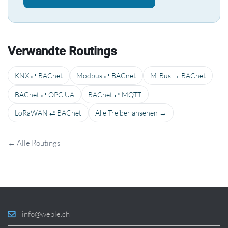
Verwandte Routings
KNX ⇄ BACnet
Modbus ⇄ BACnet
M-Bus → BACnet
BACnet ⇄ OPC UA
BACnet ⇄ MQTT
LoRaWAN ⇄ BACnet
Alle Treiber ansehen →
← Alle Routings
info@weble.ch