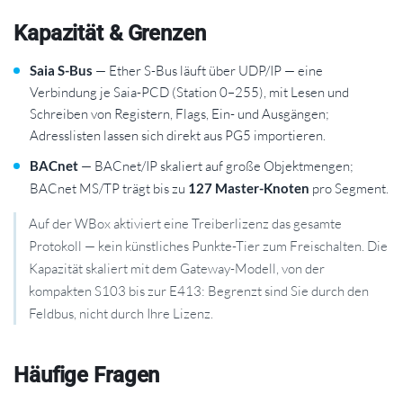
Kapazität & Grenzen
Saia S-Bus
— Ether S-Bus läuft über UDP/IP — eine
Verbindung je Saia-PCD (Station 0–255), mit Lesen und
Schreiben von Registern, Flags, Ein- und Ausgängen;
Adresslisten lassen sich direkt aus PG5 importieren.
BACnet
— BACnet/IP skaliert auf große Objektmengen;
BACnet MS/TP trägt bis zu
127 Master-Knoten
pro Segment.
Auf der WBox aktiviert eine Treiberlizenz das gesamte
Protokoll — kein künstliches Punkte-Tier zum Freischalten. Die
Kapazität skaliert mit dem Gateway-Modell, von der
kompakten S103 bis zur E413: Begrenzt sind Sie durch den
Feldbus, nicht durch Ihre Lizenz.
Häufige Fragen