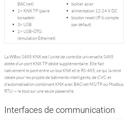
BACnet)
boîtier acier
1× KNX TP (paire
alimentation 12-24 V DC
torsadée)
bouton reset (IP & compte
3× USB
par défaut)
1× USB-OTG
(émulation Ethernet)
La WBox S485 KNX est l’unité de contrôle universelle S485
dotée d’un port KNX TP dédié supplémentaire. Elle fait
nativement le pont entre un bus KNX et le RS-485, ce qui la rend
idéale pour les projets de bâtiments intelligents, de CVC et
d’automatisation combinant KNX avec BACnet MS/TP ou Modbus
RTU — le tout sur une seule passerelle.
Interfaces de communication