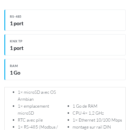
RS-485
1 port
KNX TP
1 port
RAM
1 Go
1× microSD avec OS
Armbian
1× emplacement
1 Go de RAM
microSD
CPU 4× 1,2 GHz
RTC avec pile
1× Ethernet 10/100 Mbps
1× RS-485 (Modbus /
montage sur rail DIN