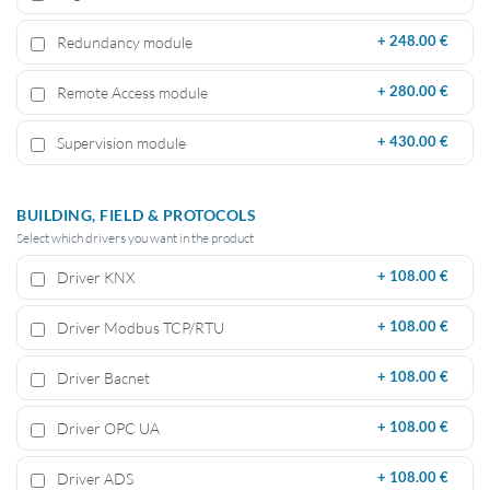
Redundancy module
+
248.00 €
Remote Access module
+
280.00 €
Supervision module
+
430.00 €
BUILDING, FIELD & PROTOCOLS
Select which drivers you want in the product
Driver KNX
+
108.00 €
Driver Modbus TCP/RTU
+
108.00 €
Driver Bacnet
+
108.00 €
Driver OPC UA
+
108.00 €
Driver ADS
+
108.00 €