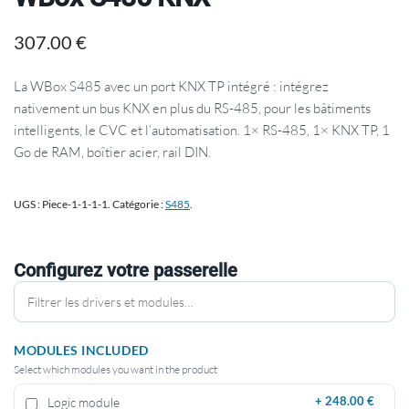
307.00
€
La WBox S485 avec un port KNX TP intégré : intégrez
nativement un bus KNX en plus du RS-485, pour les bâtiments
intelligents, le CVC et l’automatisation. 1× RS-485, 1× KNX TP, 1
Go de RAM, boîtier acier, rail DIN.
UGS :
Piece-1-1-1-1
.
Catégorie :
S485
.
Configurez votre passerelle
MODULES INCLUDED
Select which modules you want in the product
Logic module
+
248.00 €