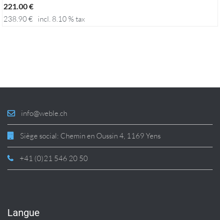
221.00
€
238.90
€
incl. 8.10 % tax
info@weble.ch
Siège social: Chemin en Oussin 4, 1169 Yens
+41 (0)21 546 20 50
Langue