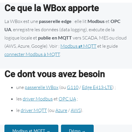
Ce que la WBox apporte
La WBox est une
passerelle edge
: elle lit
Modbus
et
OPC
UA
, enregistre les données (data logging), exécute de la
logique locale et
publie en MQTT
vers SCADA, MES ou cloud
(AWS, Azure, Google). Voir :
Modbus ⇄ MQTT
et le guide
connecter Modbus à MQTT
.
Ce dont vous avez besoin
une
passerelle WBox
(ou
G110
/
Edge E413-LTE
) ;
les
driver Modbus
et
OPC UA
;
le
driver MQTT
(ou
Azure
/
AWS
).
Modbus ⇄ MQTT →
Démo →