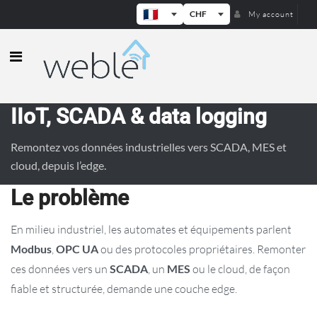
CHF
My account
Weble — Passerelles IoT industrielle
IIoT, SCADA & data logging
Remontez vos données industrielles vers SCADA, MES et
cloud, depuis l’edge.
Le problème
En milieu industriel, les automates et équipements parlent
Modbus
,
OPC UA
ou des protocoles propriétaires. Remonter
ces données vers un
SCADA
, un
MES
ou le cloud, de façon
fiable et structurée, demande une couche edge.