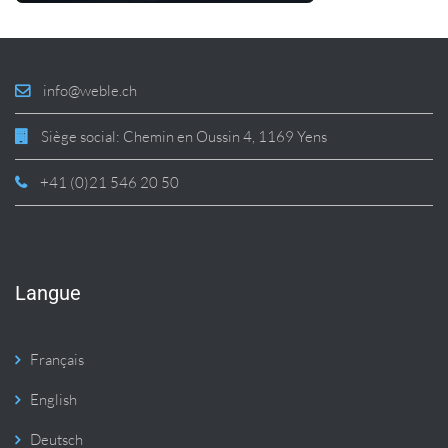
info@weble.ch
Siège social: Chemin en Oussin 4, 1169 Yens
+41 (0)21 546 20 50
Langue
Français
English
Deutsch