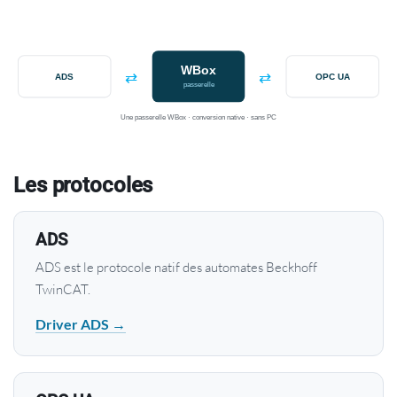
WBox
⇄
⇄
ADS
OPC UA
passerelle
Une passerelle WBox · conversion native · sans PC
Les protocoles
ADS
ADS est le protocole natif des automates Beckhoff
TwinCAT.
Driver ADS →