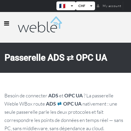
CHF
My account
Weble — Passerelles IoT industrielle
Passerelle ADS ⇄ OPC UA
Besoin de connecter
et
? La passerelle
ADS
OPC UA
Weble WBox route
nativement : une
ADS
⇄
OPC UA
seule passerelle parle les deux protocoles et fait
correspondre les points de données en temps réel — sans
PC, sans middleware, sans dépendance au cloud.