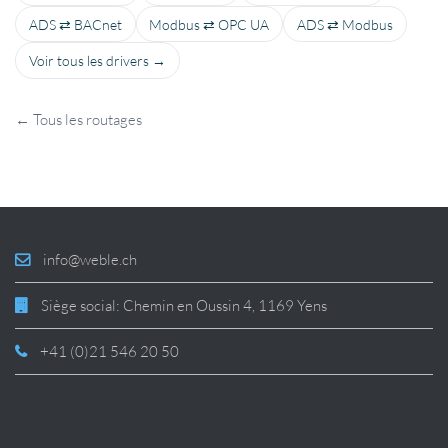
ADS ⇄ BACnet
Modbus ⇄ OPC UA
ADS ⇄ Modbus
Voir tous les drivers →
← Tous les routages
info@weble.ch
Siège social: Chemin en Oussin 4, 1169 Yens
+41 (0)21 546 20 50