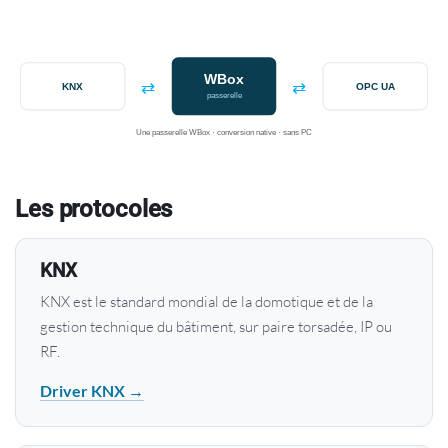
WBox
⇄
⇄
KNX
OPC UA
passerelle
Une passerelle WBox · conversion native · sans PC
Les protocoles
KNX
KNX est le standard mondial de la domotique et de la
gestion technique du bâtiment, sur paire torsadée, IP ou
RF.
Driver KNX →