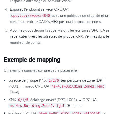
l'espace d'adressage du serveur WBox.
Exposez l'endpoint serveur OPC UA
avec une politique de sécurité et un
opc.tcp://wbox:4840
certificat ; votre SCADA/MES parcourt l'espace de noms.
Abonnez-vous depuis la supervision ; les écritures OPC UA se
répercutent vers les adresses de groupe KNX. Vérifiez dans le
moniteur de points.
Exemple de mapping
Un exemple concret, sur une seule passerelle :
adresse de groupe KNX
température de zone (DPT
1/2/0
9.001) → nœud OPC UA
ns=4;s=Building.Zone2.Temp
(Float)
KNX
éclairage on/off (DPT 1.001) → OPC UA
0/1/5
(Boolean)
ns=4;s=Building.Zone2.Light
écriture OPC UA
→
ns=4;s=Building.Zone2.Setpoint