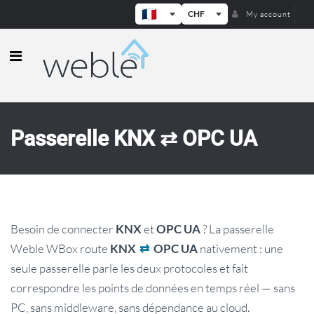
CHF
My account
Weble — Passerelles IoT industrielle
Passerelle KNX ⇄ OPC UA
Besoin de connecter
et
? La passerelle
KNX
OPC UA
Weble WBox route
nativement : une
KNX
⇄
OPC UA
seule passerelle parle les deux protocoles et fait
correspondre les points de données en temps réel — sans
PC, sans middleware, sans dépendance au cloud.