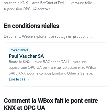
routent le KNX — avec BACnet et DALI — vers une telle
supervision OPC UA centrale.
En conditions réelles
Des clients Weble exploitent ce routage en production :
CAS CLIENT
Paul Vaucher SA
Route le KNX — avec BACnet et DALI — vers une
supervision OPC UA centrale sur 50 passerelles WBox
S485 KNX, pour le campus Lombard Odier à Genève.
Lire le cas →
Comment la WBox fait le pont entre
KNX et OPC UA