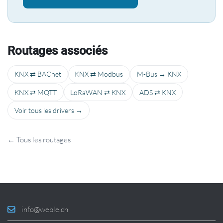
Routages associés
KNX ⇄ BACnet
KNX ⇄ Modbus
M-Bus → KNX
KNX ⇄ MQTT
LoRaWAN ⇄ KNX
ADS ⇄ KNX
Voir tous les drivers →
← Tous les routages
info@weble.ch