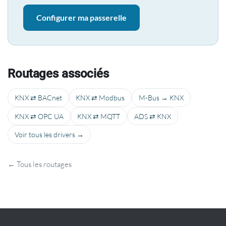
Configurer ma passerelle
Routages associés
KNX ⇄ BACnet
KNX ⇄ Modbus
M-Bus → KNX
KNX ⇄ OPC UA
KNX ⇄ MQTT
ADS ⇄ KNX
Voir tous les drivers →
← Tous les routages