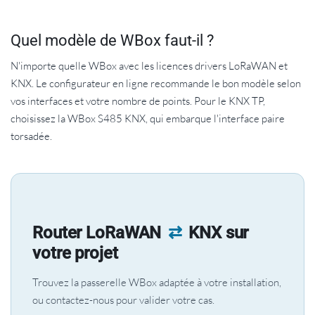
Quel modèle de WBox faut-il ?
N'importe quelle WBox avec les licences drivers LoRaWAN et
KNX. Le configurateur en ligne recommande le bon modèle selon
vos interfaces et votre nombre de points. Pour le KNX TP,
choisissez la WBox S485 KNX, qui embarque l'interface paire
torsadée.
Router LoRaWAN
⇄
KNX sur
votre projet
Trouvez la passerelle WBox adaptée à votre installation,
ou contactez-nous pour valider votre cas.