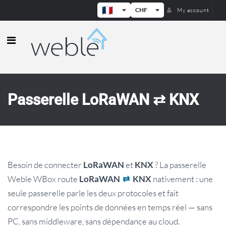
CHF
My account
Weble — Passerelles IoT industrielle
Passerelle LoRaWAN ⇄ KNX
Besoin de connecter
et
? La passerelle
LoRaWAN
KNX
Weble WBox route
nativement : une
LoRaWAN
⇄
KNX
seule passerelle parle les deux protocoles et fait
correspondre les points de données en temps réel — sans
PC, sans middleware, sans dépendance au cloud.