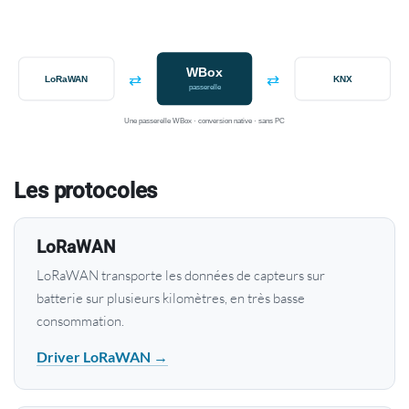
WBox
⇄
⇄
LoRaWAN
KNX
passerelle
Une passerelle WBox · conversion native · sans PC
Les protocoles
LoRaWAN
LoRaWAN transporte les données de capteurs sur
batterie sur plusieurs kilomètres, en très basse
consommation.
Driver LoRaWAN →