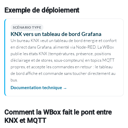
Exemple de déploiement
SCÉNARIO TYPE
KNX vers un tableau de bord Grafana
Un bureau KNX veut un tableau de bord énergie et confort
en direct dans Grafana, alimenté via Node-RED. La WBox
publie les états KNX (températures, présence, positions
d'éclairage et de stores, sous-compteurs) en topics MQTT
propres, et accepte les commandes en retour : le tableau
de bord affiche et commande sans toucher directement au
bus.
Documentation technique →
Comment la WBox fait le pont entre
KNX et MQTT