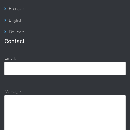
Français
English
Deutsch
Contact
Email:
Message