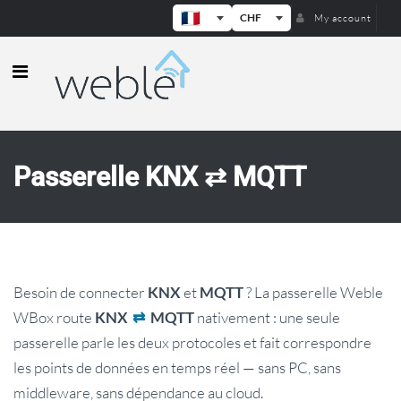
CHF
My account
Weble — Passerelles IoT industrielle
Passerelle KNX ⇄ MQTT
Besoin de connecter
et
? La passerelle Weble
KNX
MQTT
WBox route
nativement : une seule
KNX
⇄
MQTT
passerelle parle les deux protocoles et fait correspondre
les points de données en temps réel — sans PC, sans
middleware, sans dépendance au cloud.