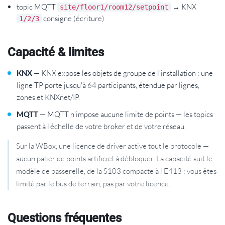
topic MQTT
→ KNX
site/floor1/room12/setpoint
consigne (écriture)
1/2/3
Capacité & limites
KNX
— KNX expose les objets de groupe de l'installation ; une
ligne TP porte jusqu'à 64 participants, étendue par lignes,
zones et KNXnet/IP.
MQTT
— MQTT n'impose aucune limite de points — les topics
passent à l'échelle de votre broker et de votre réseau.
Sur la WBox, une licence de driver active tout le protocole —
aucun palier de points artificiel à débloquer. La capacité suit le
modèle de passerelle, de la S103 compacte à l'E413 : vous êtes
limité par le bus de terrain, pas par votre licence.
Questions fréquentes