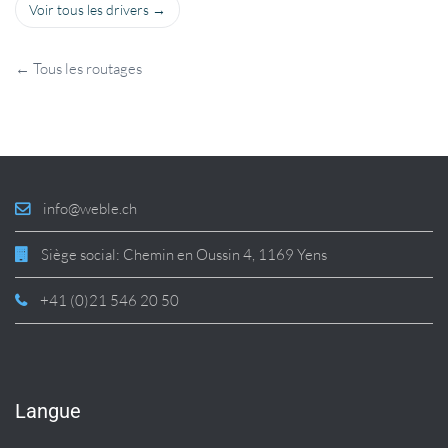
Voir tous les drivers →
← Tous les routages
info@weble.ch
Siège social: Chemin en Oussin 4, 1169 Yens
+41 (0)21 546 20 50
Langue