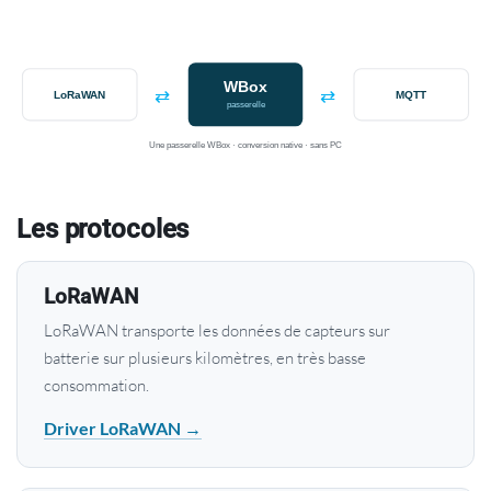
WBox
⇄
⇄
LoRaWAN
MQTT
passerelle
Une passerelle WBox · conversion native · sans PC
Les protocoles
LoRaWAN
LoRaWAN transporte les données de capteurs sur
batterie sur plusieurs kilomètres, en très basse
consommation.
Driver LoRaWAN →