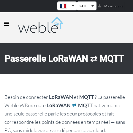
CHF
My account
Weble — Passerelles IoT industrielle
Passerelle LoRaWAN ⇄ MQTT
Besoin de connecter
et
? La passerelle
LoRaWAN
MQTT
Weble WBox route
nativement :
LoRaWAN
⇄
MQTT
une seule passerelle parle les deux protocoles et fait
correspondre les points de données en temps réel — sans
PC, sans middleware, sans dépendance au cloud.