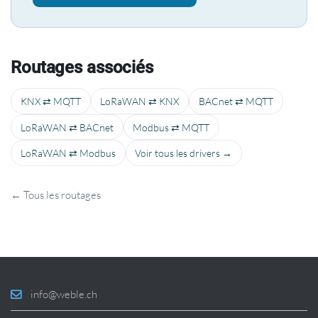
Routages associés
KNX ⇄ MQTT
LoRaWAN ⇄ KNX
BACnet ⇄ MQTT
LoRaWAN ⇄ BACnet
Modbus ⇄ MQTT
LoRaWAN ⇄ Modbus
Voir tous les drivers →
← Tous les routages
info@weble.ch