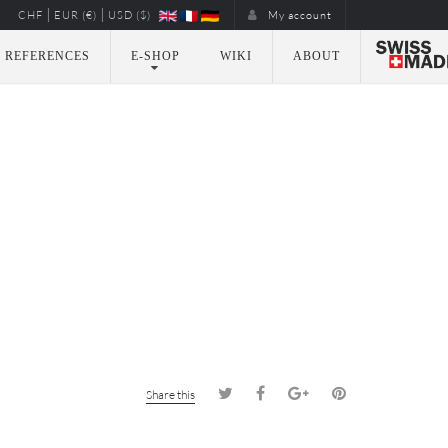
|
|
CHF
EUR (€)
USD ($)
My account
REFERENCES
E-SHOP
WIKI
ABOUT
Share this