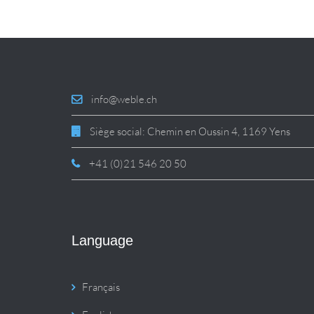
info@weble.ch
Siège social: Chemin en Oussin 4, 1169 Yens
+41 (0)21 546 20 50
Language
Français