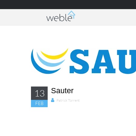
Weble — Industrial IoT gateways & building a
Sauter
13
Patrick Torrent
FEB