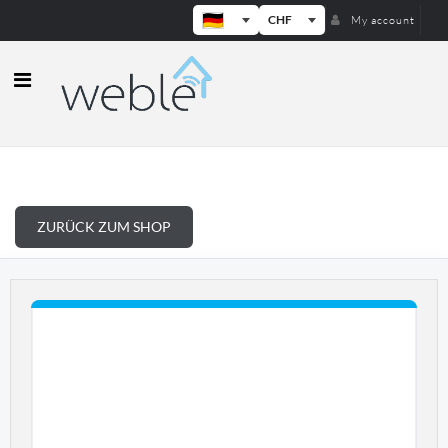
CHF
My account
Weble — Industrielle IoT-Gateways
ZURÜCK ZUM SHOP