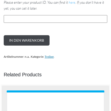
Please enter your product ID. You can find it
here
. If you don't have it
yet, you can set it later.
IN DEN WARENKORB
Artikelnummer:
n.a.
.
Kategorie:
Treiber
.
Related Products