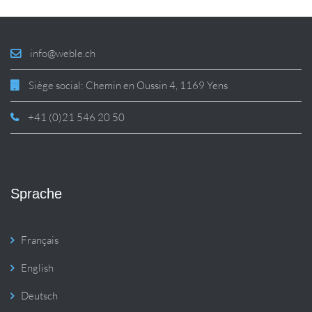
info@weble.ch
Siège social: Chemin en Oussin 4, 1169 Yens
+41 (0)21 546 20 50
Sprache
Français
English
Deutsch