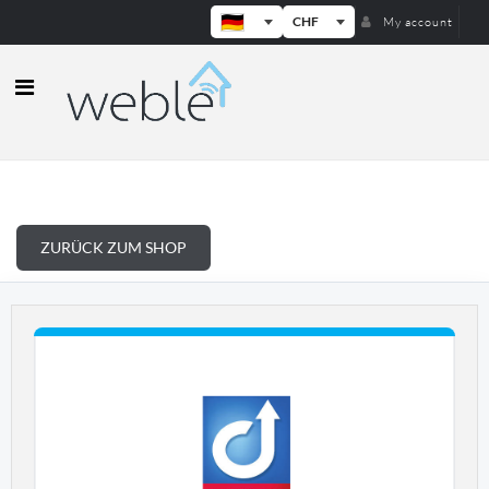
CHF
My account
Weble — Industrielle IoT-Gateways
ZURÜCK ZUM SHOP