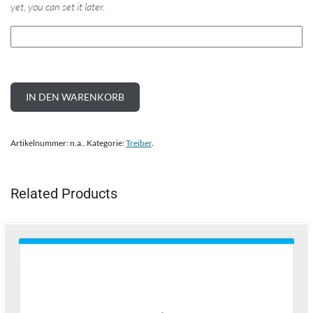
yet, you can set it later.
IN DEN WARENKORB
Artikelnummer:
n.a.
.
Kategorie:
Treiber
.
Related Products