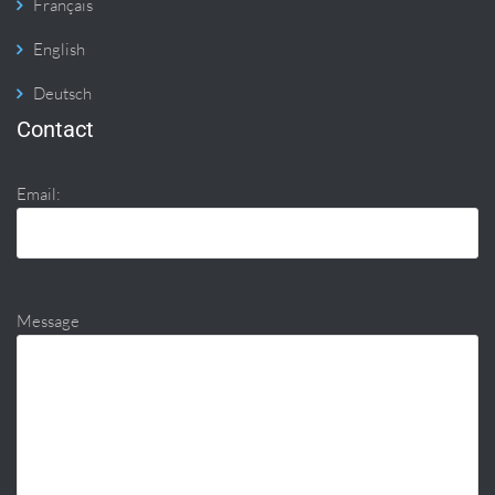
Français
English
Deutsch
Contact
Email:
Message