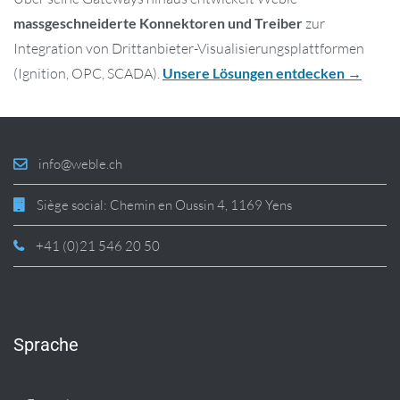
massgeschneiderte Konnektoren und Treiber
zur
Integration von Drittanbieter-Visualisierungsplattformen
(Ignition, OPC, SCADA).
Unsere Lösungen entdecken →
info@weble.ch
Siège social: Chemin en Oussin 4, 1169 Yens
+41 (0)21 546 20 50
Sprache