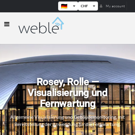
CHF
My account
Weble — Industrielle IoT-Gateways
Rosey, Rolle —
Visualisierung und
Fernwartung
Allgemeine Visualisierung und Gebäudemonitoring, mit
Bereitstellung der Anwendung für die Fernwartung.