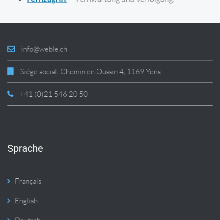
info@weble.ch
Siège social: Chemin en Oussin 4, 1169 Yens
+41 (0)21 546 20 50
Sprache
Français
English