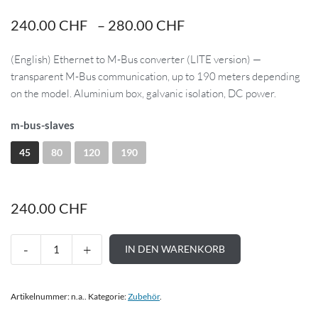
240.00
CHF
–
280.00
CHF
(English) Ethernet to M-Bus converter (LITE version) —
transparent M-Bus communication, up to 190 meters depending
on the model. Aluminium box, galvanic isolation, DC power.
m-bus-slaves
45
80
120
190
240.00
CHF
IN DEN WARENKORB
Artikelnummer:
n.a.
.
Kategorie:
Zubehör
.