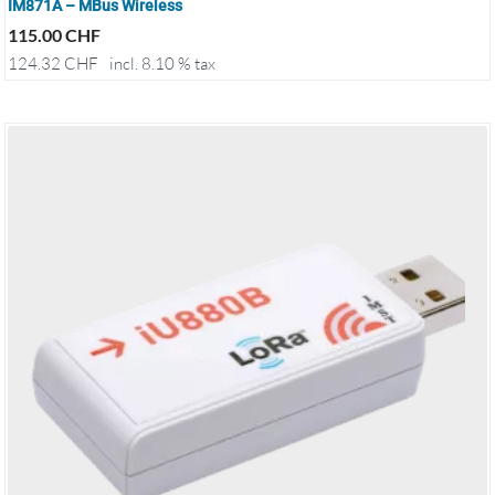
IM871A – MBus Wireless
115.00
CHF
124.32
CHF
incl. 8.10 % tax