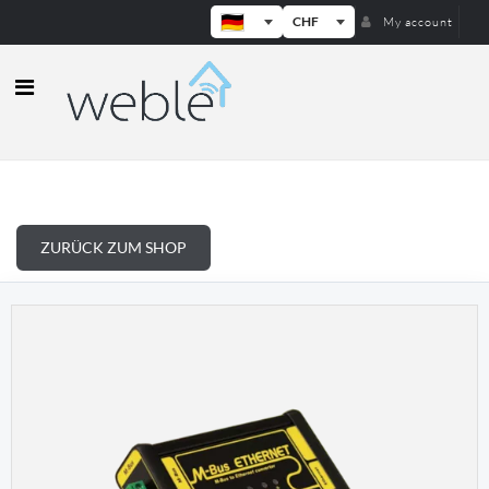
CHF
My account
Weble — Industrielle IoT-Gateways
ZURÜCK ZUM SHOP