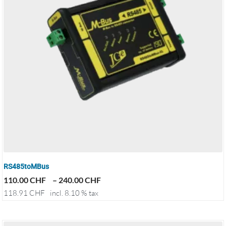
RS485toMBus
110.00
CHF
–
240.00
CHF
118.91
CHF
incl. 8.10 % tax