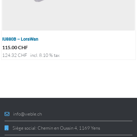
IU880B – LoraWan
115.00
CHF
124.32
CHF
incl. 8.10 % tax
info@weble.ch
Siège social: Chemin en Oussin 4, 1169 Yens