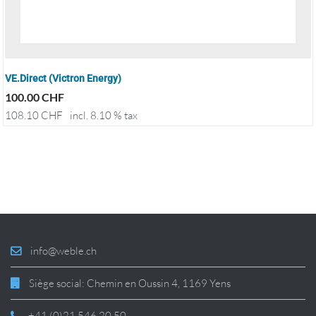
VE.Direct (Victron Energy)
100.00
CHF
108.10
CHF
incl. 8.10 % tax
info@weble.ch
Siège social: Chemin en Oussin 4, 1169 Yens
+41 (0)21 546 20 50