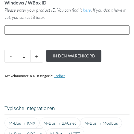
Windows / WBox ID
Please enter your product ID. You can find it
here
. If you don't have it
yet, you can set it later.
IN DEN WARENKORB
Artikelnummer:
n.a.
.
Kategorie:
Treiber
.
Typische Integrationen
M-Bus → KNX
M-Bus → BACnet
M-Bus → Modbus
M-Bus → OPC UA
M-Bus → MQTT