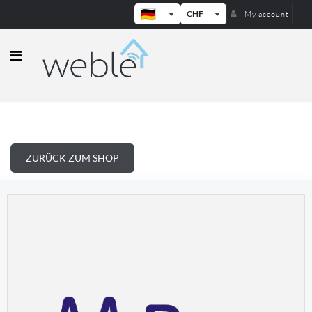
CHF
My account
Weble — Industrielle IoT-Gateways
ZURÜCK ZUM SHOP