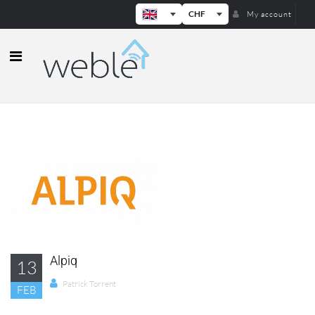
CHF
My account
Weble — Industrial IoT gateways & b
Alpiq
13
Patrick Torrent
FEB