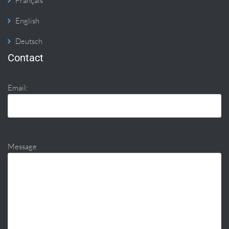
Français
English
Deutsch
Contact
Email:
Message