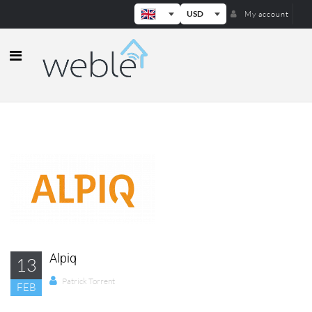
USD
My account
Weble — Industrial IoT gateways & b
Alpiq
13
Patrick Torrent
FEB